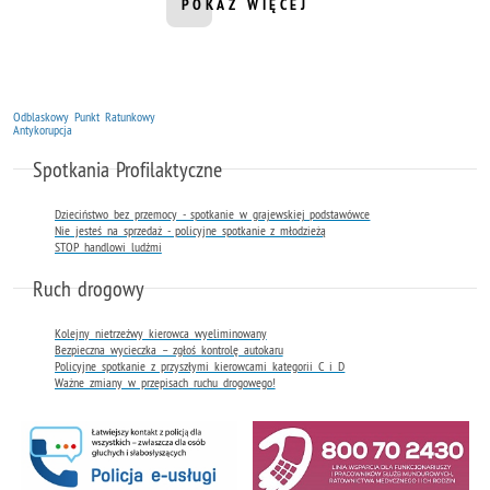
POKAŻ WIĘCEJ
INFORMACJI Z DZIAŁU AKTUALNOŚ
Odblaskowy Punkt Ratunkowy
Antykorupcja
Spotkania Profilaktyczne
Dzieciństwo bez przemocy - spotkanie w grajewskiej podstawówce
Nie jesteś na sprzedaż - policyjne spotkanie z młodzieżą
STOP handlowi ludźmi
Ruch drogowy
Kolejny nietrzeźwy kierowca wyeliminowany
Bezpieczna wycieczka – zgłoś kontrolę autokaru
Policyjne spotkanie z przyszłymi kierowcami kategorii C i D
Ważne zmiany w przepisach ruchu drogowego!