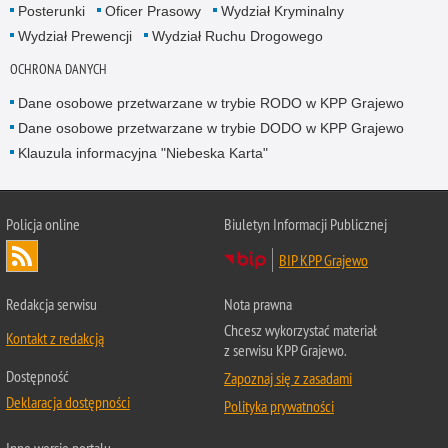
Posterunki
Oficer Prasowy
Wydział Kryminalny
Wydział Prewencji
Wydział Ruchu Drogowego
OCHRONA DANYCH
Dane osobowe przetwarzane w trybie RODO w KPP Grajewo
Dane osobowe przetwarzane w trybie DODO w KPP Grajewo
Klauzula informacyjna "Niebeska Karta"
Policja online
Biuletyn Informacji Publicznej
BIP KPP Grajewo
Redakcja serwisu
Nota prawna
Chcesz wykorzystać materiał
Kontakt z redakcją
z serwisu KPP Grajewo.
Dostępność
Zapoznaj się z zasadami
Deklaracja dostępności
Polityka prywatności