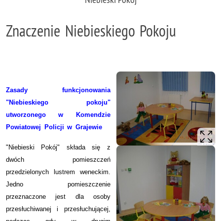
Znaczenie Niebieskiego Pokoju
Zasady funkcjonowania
"Niebieskiego pokoju"
utworzonego w Komendzie
Powiatowej Policji w Grajewie
"Niebieski Pokój" składa się z
dwóch pomieszczeń
przedzielonych lustrem weneckim.
Jedno pomieszczenie
przeznaczone jest dla osoby
przesłuchiwanej i przesłuchującej,