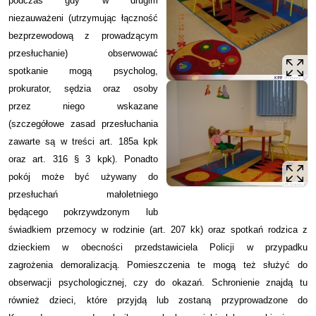
podczas gdy w drugim
niezauważeni (utrzymując łączność
bezprzewodową z prowadzącym
przesłuchanie) obserwować
spotkanie mogą psycholog,
prokurator, sędzia oraz osoby
przez niego wskazane
(szczegółowe zasad przesłuchania
zawarte są w treści art. 185a kpk
oraz art. 316 § 3 kpk). Ponadto
pokój może być używany do
przesłuchań małoletniego
będącego pokrzywdzonym lub
świadkiem przemocy w rodzinie (art. 207 kk) oraz spotkań rodzica z
dzieckiem w obecności przedstawiciela Policji w przypadku
zagrożenia demoralizacją. Pomieszczenia te mogą też służyć do
obserwacji psychologicznej, czy do okazań. Schronienie znajdą tu
również dzieci, które przyjdą lub zostaną przyprowadzone do