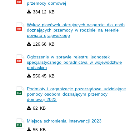
przemocy domowej
334.12 KB
Wykaz placówek oferujacych wsparcie dla osób
doznających przemocy w rodzinie na terenie
powiatu grajewskiego
126.68 KB
Ogłoszenie w sprawie rejestru jednostek
specjalistycznego poradnictwa w województwie
podlaskim
556.45 KB
Podmioty i organizacje pozarządowe udzielające
pomocy osobom doznającym przemocy
domowej 2023
62 KB
Miejsca schronienia interwencji 2023
55 KB