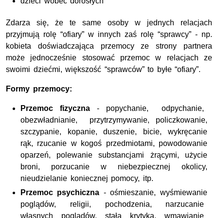
dzieci wobec dorosłych
Zdarza się, że te same osoby w jednych relacjach
przyjmują rolę “ofiary” w innych zaś rolę “sprawcy” - np.
kobieta doświadczająca przemocy ze strony partnera
może jednocześnie stosować przemoc w relacjach ze
swoimi dziećmi, większość “sprawców” to byłe “ofiary”.
Formy przemocy:
Przemoc fizyczna
- popychanie, odpychanie,
obezwładnianie, przytrzymywanie, policzkowanie,
szczypanie, kopanie, duszenie, bicie, wykręcanie
rąk, rzucanie w kogoś przedmiotami, powodowanie
oparzeń, polewanie substancjami żrącymi, użycie
broni, porzucanie w niebezpiecznej okolicy,
nieudzielanie koniecznej pomocy, itp.
Przemoc psychiczna
- ośmieszanie, wyśmiewanie
poglądów, religii, pochodzenia, narzucanie
własnych poglądów, stała krytyka, wmawianie