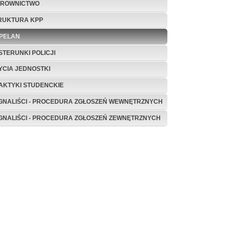
EROWNICTWO
RUKTURA KPP
PELAN
STERUNKI POLICJI
ŻYCIA JEDNOSTKI
AKTYKI STUDENCKIE
GNALIŚCI - PROCEDURA ZGŁOSZEŃ WEWNĘTRZNYCH
GNALIŚCI - PROCEDURA ZGŁOSZEŃ ZEWNĘTRZNYCH