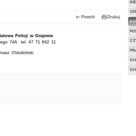
KI
ST
Powrót
Drukuj
KA
PO
towa Policji w Grajewie
Z 
kiego 74A tel. 47 71 842 11
PR
masz Chludziński
SY
SY