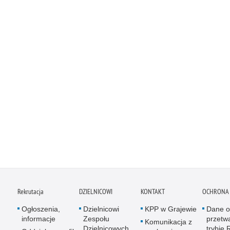
Rekrutacja
DZIELNICOWI
KONTAKT
OCHRONA
Ogłoszenia,
Dzielnicowi
KPP w Grajewie
Dane 
informacje
Zespołu
przetw
Komunikacja z
Dzielnicowych
trybie