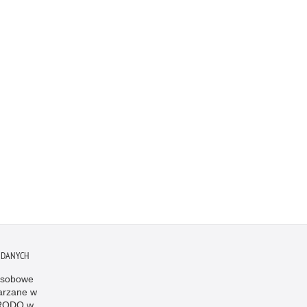
 DANYCH
osobowe
arzane w
 RODO w