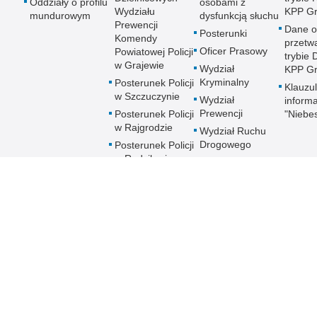
Oddziały o profilu
osobami z
Wydziału
KPP Gr
mundurowym
dysfunkcją słuchu
Prewencji
Dane 
Posterunki
Komendy
przetw
Oficer Prasowy
Powiatowej Policji
trybie
w Grajewie
Wydział
KPP Gr
Kryminalny
Posterunek Policji
Klauzu
w Szczuczynie
Wydział
inform
Prewencji
Posterunek Policji
"Niebe
w Rajgrodzie
Wydział Ruchu
Drogowego
Posterunek Policji
w Radziłowie
 Publicznej
Redakcja serwisu
Nota prawna
Chcesz wykorzystać m
Kontakt z redakcją
Grajewo
z serwisu KPP Grajew