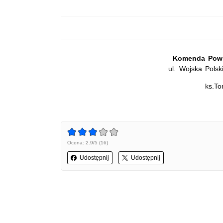
Komenda Powia
ul. Wojska Pols
ks.To
Ocena: 2.9/5 (16)
Udostępnij
Udostępnij