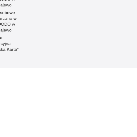
ajewo
osobowe
arzane w
 DODO w
ajewo
la
acyjna
ska Karta"
Inne wersje portalu
ateriał
wersja tekstowa
o.