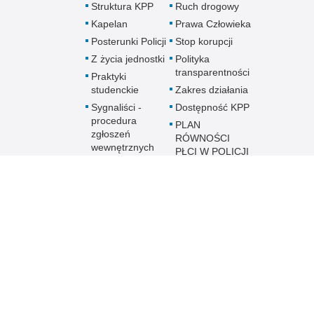
Struktura KPP
Ruch drogowy
Kapelan
Prawa Człowieka
Posterunki Policji
Stop korupcji
Z życia jednostki
Polityka
transparentności
Praktyki
studenckie
Zakres działania
Sygnaliści -
Dostępność KPP
procedura
PLAN
zgłoszeń
RÓWNOŚCI
wewnętrznych
PŁCI W POLICJI
Sygnaliści -
NA LATA 2023 –
procedura
2026
zgłoszeń
zewnętrznych
Policja online
Biuletyn Informacji
BIP KPP 