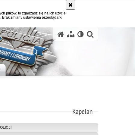
ych plików, to zgadzasz się na ich użycie
. Brak zmiany ustawienia przeglądarki
otwórz wysz
H
Kapelan
OLICJI